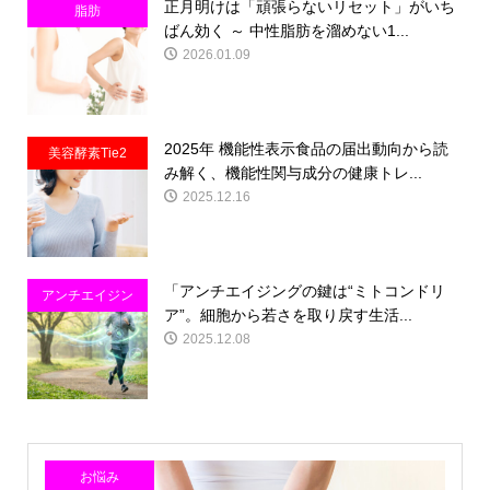
正月明けは「頑張らないリセット」がいち
脂肪
ばん効く ～ 中性脂肪を溜めない1...
2026.01.09
2025年 機能性表示食品の届出動向から読
美容酵素Tie2
み解く、機能性関与成分の健康トレ...
2025.12.16
「アンチエイジングの鍵は“ミトコンドリ
アンチエイジン
ア”。細胞から若さを取り戻す生活...
グ
2025.12.08
お悩み